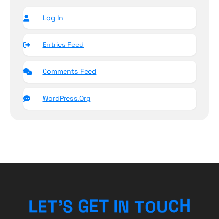
Log In
Entries Feed
Comments Feed
WordPress.org
L
E
T
’
S
G
E
T
I
N
T
O
U
C
H