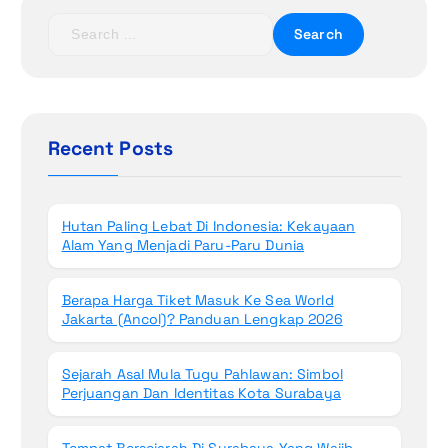
t
S
e
i
a
r
o
c
h
Recent Posts
n
f
o
r
Hutan Paling Lebat Di Indonesia: Kekayaan
:
Alam Yang Menjadi Paru-Paru Dunia
Berapa Harga Tiket Masuk Ke Sea World
Jakarta (Ancol)? Panduan Lengkap 2026
Sejarah Asal Mula Tugu Pahlawan: Simbol
Perjuangan Dan Identitas Kota Surabaya
Tempat Bersejarah Di Surabaya Yang Wajib