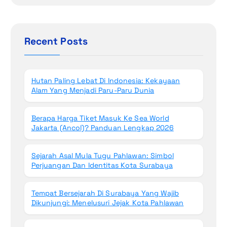
a
r
c
h
Recent Posts
f
o
r
Hutan Paling Lebat Di Indonesia: Kekayaan
:
Alam Yang Menjadi Paru-Paru Dunia
Berapa Harga Tiket Masuk Ke Sea World
Jakarta (Ancol)? Panduan Lengkap 2026
Sejarah Asal Mula Tugu Pahlawan: Simbol
Perjuangan Dan Identitas Kota Surabaya
Tempat Bersejarah Di Surabaya Yang Wajib
Dikunjungi: Menelusuri Jejak Kota Pahlawan