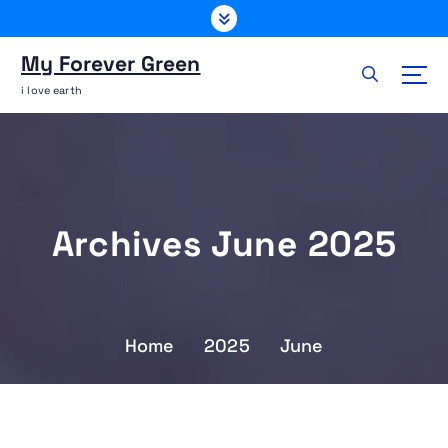
S
k
i
My Forever Green
p
i love earth
t
o
c
o
n
t
Archives June 2025
e
n
t
Home
2025
June