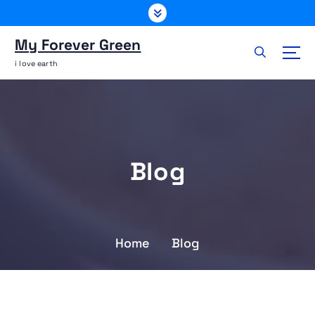
S
k
i
My Forever Green
p
i love earth
t
o
c
o
n
t
Blog
e
n
t
Home
Blog