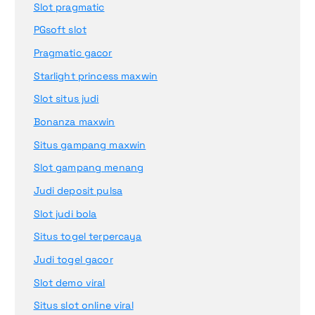
Slot pragmatic
PGsoft slot
Pragmatic gacor
Starlight princess maxwin
Slot situs judi
Bonanza maxwin
Situs gampang maxwin
Slot gampang menang
Judi deposit pulsa
Slot judi bola
Situs togel terpercaya
Judi togel gacor
Slot demo viral
Situs slot online viral