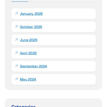
January 2026
October 2025
June 2025
April 2025
September 2024
May 2024
Categories